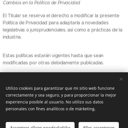
Cambios en la Política de Privacidad
El Titular se reserva el derecho a modificar la presente
Política de Privacidad para adaptarla a novedades
legislativas o jurisprudenciales, así como a prácticas de la
industria.
Estas políticas estarán vigentes hasta que sean
modificadas por otras debidamente publicadas.
Utilizo cookies para garantizar que mi sitio web funcione
correctamente y sea seguro, y para proporcionar la mejor
experiencia posible al usuario. No utilizo sus datos
© 2019
de Boer
Etteke
personales con fines analíticos o de márketing.
Webnode
Cookies
Idiomas
Accepteer alleen noodzakelijke
Alles accepteren