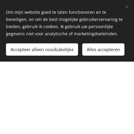
advocatenkant
oren, noem
Om mijn website goed te laten functioneren en te
maar op.
beveiligen, en om de best mogelijke gebruikerservaring te
bieden, gebruik ik cookies. Ik gebruik uw persoonlijke
gegevens niet voor analytische of marketingdoeleinden.
Accepteer alleen noodzakelijke
Alles accepteren
NIE,
Juridische
residencia,
bijstand
bevolkingsre
Ik kan u helpen
gister
met
Wilt u een
eenvoudige
belastingnumm
formaliteiten
er ('witte NIE')
die u als u goed
of verblijfstitel
Spaans sprak,
('groene NIE')?
zelf zou
Ik kan u daarbij
doen. Voor