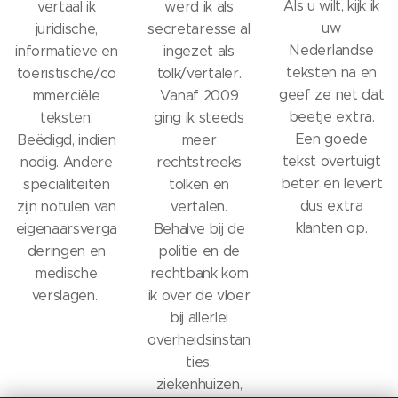
Als u wilt, kijk ik
vertaal ik
werd ik als
uw
juridische,
secretaresse al
Nederlandse
informatieve en
ingezet als
teksten na en
toeristische/co
tolk/vertaler.
geef ze net dat
mmerciële
Vanaf 2009
beetje extra.
teksten.
ging ik steeds
Een goede
Beëdigd, indien
meer
tekst overtuigt
nodig. Andere
rechtstreeks
beter en levert
specialiteiten
tolken en
dus extra
zijn notulen van
vertalen.
klanten op.
eigenaarsverga
Behalve bij de
deringen en
politie en de
medische
rechtbank kom
verslagen.
ik over de vloer
bij allerlei
overheidsinstan
ties,
ziekenhuizen,