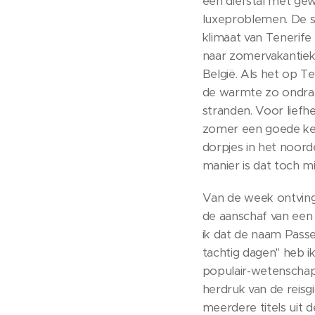
een diefstal met gewe
luxeproblemen. De sc
klimaat van Tenerife
naar zomervakantieke
België. Als het op Te
de warmte zo ondraa
stranden. Voor liefh
zomer een goede keus
dorpjes in het noor
manier is dat toch mi
Van de week ontving 
de aanschaf van een 
ik dat de naam Passe
tachtig dagen" heb ik
populair-wetenschapp
herdruk van de reisg
meerdere titels uit d