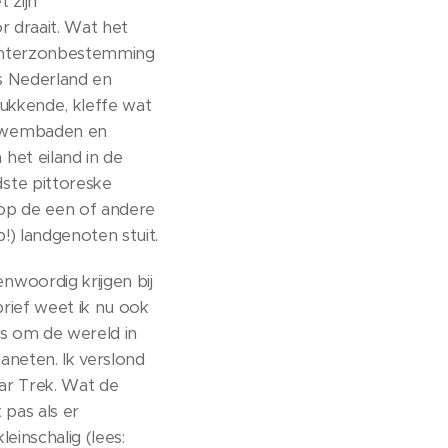
 zijn
r draait. Wat het
n winterzonbestemming
s Nederland en
rukkende, kleffe wat
 zwembaden en
het eiland in de
ste pittoreske
 op de een of andere
!) landgenoten stuit.
nwoordig krijgen bij
rief weet ik nu ook
is om de wereld in
laneten. Ik verslond
ar Trek. Wat de
 pas als er
einschalig (lees: