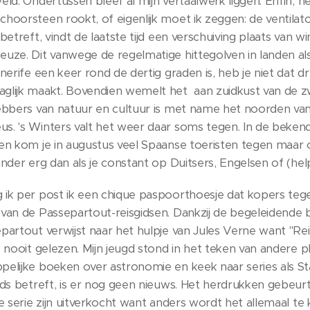
ld. Ondertussen bleef al mijn vertaalwerk liggen. Enfin, het
hoorsteen rookt, of eigenlijk moet ik zeggen: de ventilato
 betreft, vindt de laatste tijd een verschuiving plaats va
uze. Dit vanwege de regelmatige hittegolven in landen al
nerife een keer rond de dertig graden is, heb je niet dat d
glijk maakt. Bovendien wemelt het aan zuidkust van de
ebbers van natuur en cultuur is met name het noorden van 
. 's Winters valt het weer daar soms tegen. In de bekend
den kom je in augustus veel Spaanse toeristen tegen maar
nder erg dan als je constant op Duitsers, Engelsen of (help
ik per post ik een chique paspoorthoesje dat kopers tege
van de Passepartout-reisgidsen. Dankzij de begeleidende b
partout verwijst naar het hulpje van Jules Verne want "Re
 nooit gelezen. Mijn jeugd stond in het teken van andere p
elijke boeken over astronomie en keek naar series als St
ids betreft, is er nog geen nieuws. Het herdrukken gebeurt
e serie zijn uitverkocht want anders wordt het allemaal te kl