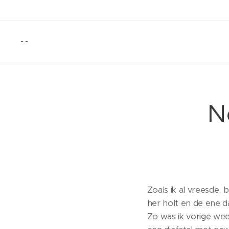
- -
N
Zoals ik al vreesde, 
her holt en de ene da
Zo was ik vorige week